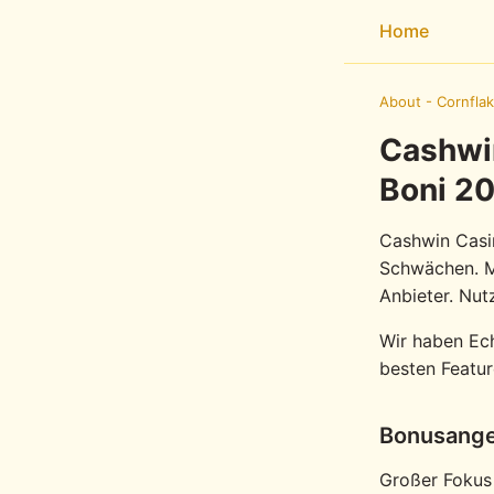
Home
About - Cornfla
Cashwi
Boni 2
Cashwin Casin
Schwächen. Mi
Anbieter. Nu
Wir haben Ech
besten Featu
Bonusange
Großer Fokus