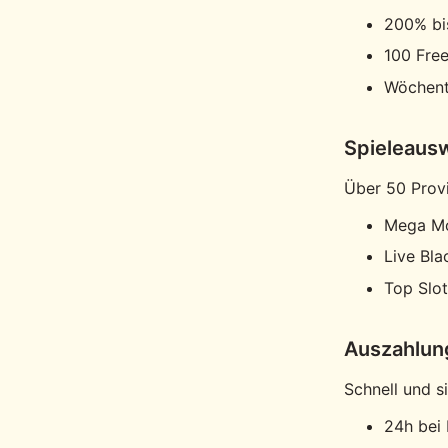
200% bi
100 Free
Wöchent
Spieleausw
Über 50 Prov
Mega Mo
Live Bla
Top Slot
Auszahlun
Schnell und s
24h bei 