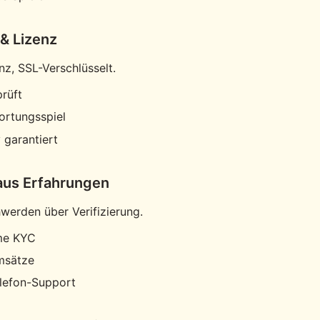
 & Lizenz
z, SSL-Verschlüsselt.
rüft
ortungsspiel
y garantiert
aus Erfahrungen
erden über Verifizierung.
me KYC
msätze
elefon-Support