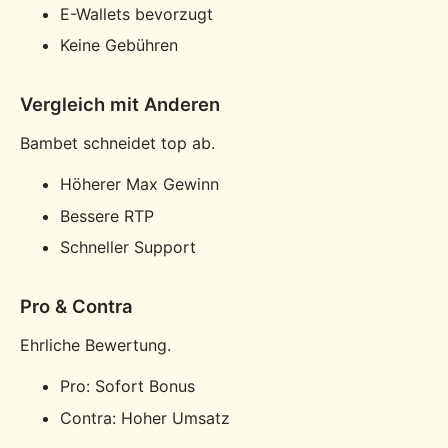
E-Wallets bevorzugt
Keine Gebühren
Vergleich mit Anderen
Bambet schneidet top ab.
Höherer Max Gewinn
Bessere RTP
Schneller Support
Pro & Contra
Ehrliche Bewertung.
Pro: Sofort Bonus
Contra: Hoher Umsatz