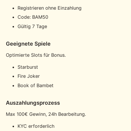
Registrieren ohne Einzahlung
Code: BAM50
Gültig 7 Tage
Geeignete Spiele
Optimierte Slots für Bonus.
Starburst
Fire Joker
Book of Bambet
Auszahlungsprozess
Max 100€ Gewinn, 24h Bearbeitung.
KYC erforderlich